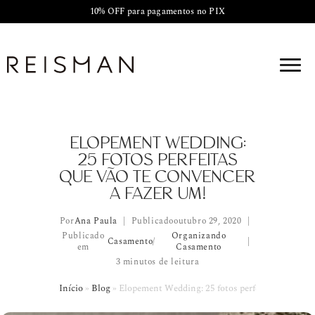
10% OFF para pagamentos no PIX
ELOPEMENT WEDDING:
25 FOTOS PERFEITAS
QUE VÃO TE CONVENCER
A FAZER UM!
Por
Ana Paula
Publicado
outubro 29, 2020
Publicado
Organizando
Casamento
/
em
Casamento
3 minutos de leitura
Início
»
Blog
»
Elopement Wedding: 25 fotos perfeitas que vão te