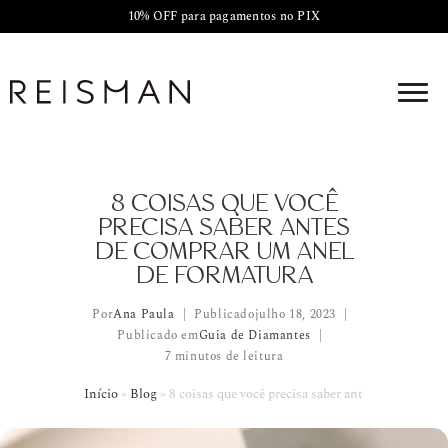
10% OFF para pagamentos no PIX
8 COISAS QUE VOCÊ
PRECISA SABER ANTES
DE COMPRAR UM ANEL
DE FORMATURA
Por
Ana Paula
Publicado
julho 18, 2023
Publicado em
Guia de Diamantes
7 minutos de leitura
Início
»
Blog
»
8 coisas que você precisa saber antes de comprar