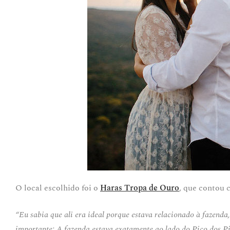
O local escolhido foi o
Haras Tropa de Ouro
, que contou 
“
Eu sabia que ali era ideal porque estava relacionado à fazenda
importante: A fazenda estava exatamente ao lado do Pico dos P