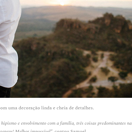
com uma decoração linda e cheia de detalhes.
, hipismo e envolvimento com a família, três coisas predominantes na
ireneus! Melhor impossível
”
,
contou Samuel.