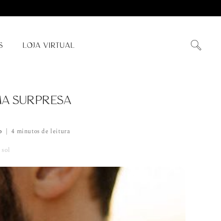
S
LOJA VIRTUAL
MA SURPRESA
o
4 minutos de leitura
 sol