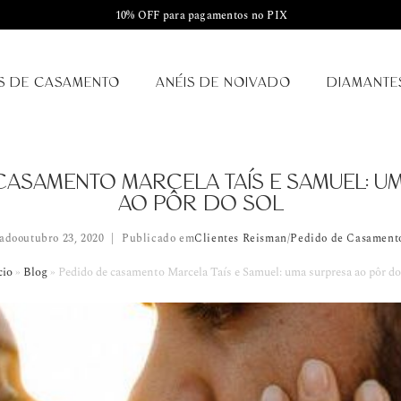
10% OFF para pagamentos no PIX
S DE CASAMENTO
ANÉIS DE NOIVADO
DIAMANTE
CASAMENTO MARCELA TAÍS E SAMUEL: U
AO PÔR DO SOL
ado
outubro 23, 2020
Publicado em
Clientes Reisman
/
Pedido de Casament
cio
»
Blog
»
Pedido de casamento Marcela Taís e Samuel: uma surpresa ao pôr do