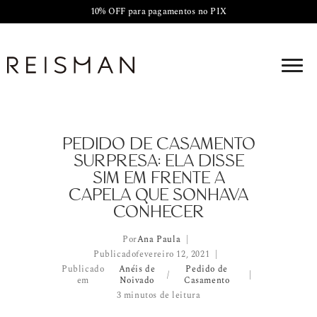
10% OFF para pagamentos no PIX
PEDIDO DE CASAMENTO
SURPRESA: ELA DISSE
SIM EM FRENTE A
CAPELA QUE SONHAVA
CONHECER
Por
Ana Paula
Publicado
fevereiro 12, 2021
Publicado
Anéis de
Pedido de
/
em
Noivado
Casamento
3 minutos de leitura