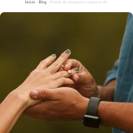
Início
»
Blog
»
Pedido de casamento surpresa: ela disse sim em f