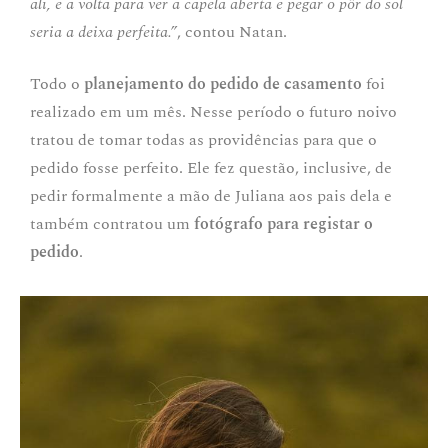
ali, e a volta para ver a capela aberta e pegar o pôr do sol
seria a deixa perfeita.”
, contou Natan.
Todo o
planejamento do pedido de casamento
foi
realizado em um mês. Nesse período o futuro noivo
tratou de tomar todas as providências para que o
pedido fosse perfeito. Ele fez questão, inclusive, de
pedir formalmente a mão de Juliana aos pais dela e
também contratou um
fotógrafo para registar o
pedido
.