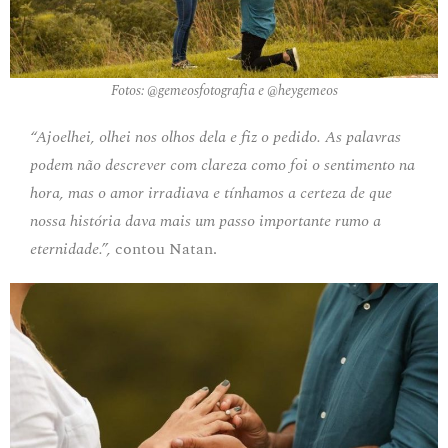
Fotos: @gemeosfotografia e @heygemeos
“Ajoelhei, olhei nos olhos dela e fiz o pedido. As palavras
podem não descrever com clareza como foi o sentimento na
hora, mas o amor irradiava e tínhamos a certeza de que
nossa história dava mais um passo importante rumo a
eternidade.”,
contou Natan.