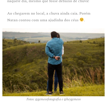
naquele dia, mesmo que fosse debaixo de chuva!
Ao chegarem no local, a chuva ainda caia. Porém
Natan contou com uma ajudinha dos céus
.
Fotos: @gemeosfotografia e @heygemeos