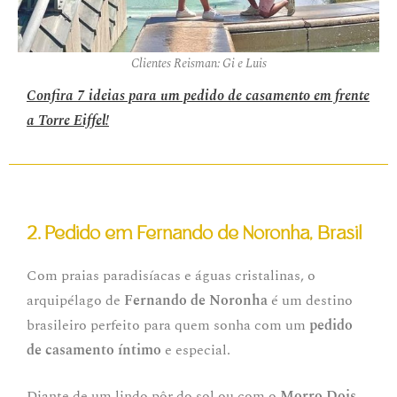
Clientes Reisman: Gi e Luis
Confira 7 ideias para um pedido de casamento em frente
a Torre Eiffel!
2. Pedido em Fernando de Noronha, Brasil
Com praias paradisíacas e águas cristalinas, o
arquipélago de
Fernando de Noronha
é um destino
brasileiro perfeito para quem sonha com um
pedido
de casamento íntimo
e especial.
Diante de um lindo pôr do sol ou com o
Morro Dois