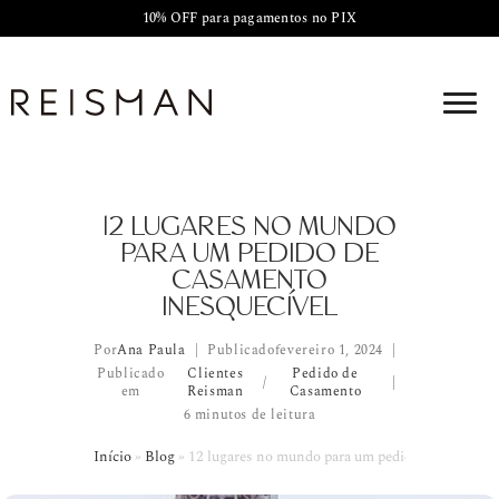
10% OFF para pagamentos no PIX
12 LUGARES NO MUNDO
PARA UM PEDIDO DE
CASAMENTO
INESQUECÍVEL
Por
Ana Paula
Publicado
fevereiro 1, 2024
Publicado
Clientes
Pedido de
/
em
Reisman
Casamento
6 minutos de leitura
Início
»
Blog
»
12 lugares no mundo para um pedido de casament