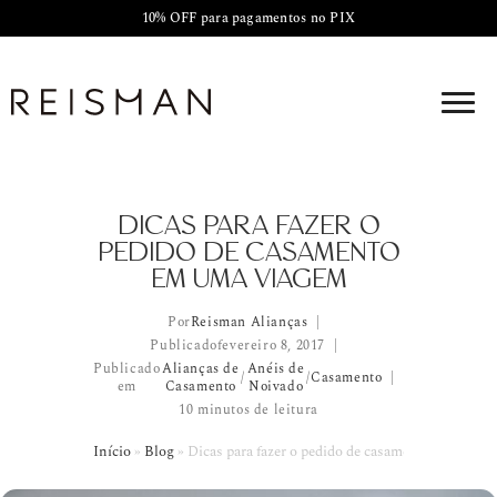
10% OFF para pagamentos no PIX
DICAS PARA FAZER O
PEDIDO DE CASAMENTO
EM UMA VIAGEM
Por
Reisman Alianças
Publicado
fevereiro 8, 2017
Publicado
Alianças de
Anéis de
/
/
Casamento
em
Casamento
Noivado
10 minutos de leitura
Início
»
Blog
»
Dicas para fazer o pedido de casamento em uma 