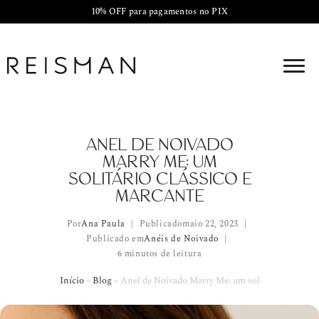
10% OFF para pagamentos no PIX
ANEL DE NOIVADO
MARRY ME: UM
SOLITÁRIO CLÁSSICO E
MARCANTE
Por
Ana Paula
Publicado
maio 22, 2023
Publicado em
Anéis de Noivado
6 minutos de leitura
Início
»
Blog
»
Anel de Noivado Marry Me: um solitário clássico