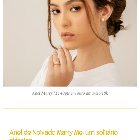
Anel Marry Me 40pts em ouro amarelo 18k
Anel de Noivado Marry Me: um solitário