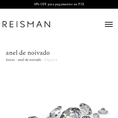
10% OFF para pagamentos no PIX
anel de noivado
Início
»
anel de noivado
»
Página 4