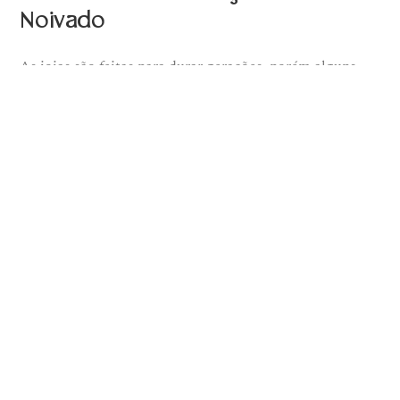
Noivado
As joias são feitas para durar gerações, porém alguns
cuidados são essenciais para conservar a beleza e, em
alguns casos, até mesmo a segurança dessas peças tão
preciosas e cheias…
1 COMENTÁRIO
17 DE NOVEMBRO DE 2015
Fim do conteúdo